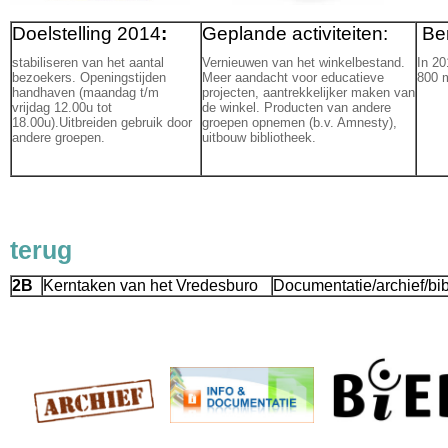
Doelstelling 2014
:
Geplande activiteiten:
Ber
stabiliseren van het aantal
Vernieuwen van het winkelbestand.
In 20
bezoekers. Openingstijden
Meer aandacht voor educatieve
800 m
handhaven (maandag t/m
projecten, aantrekkelijker maken van
vrijdag 12.00u tot
de winkel. Producten van andere
18.00u).Uitbreiden gebruik door
groepen opnemen (b.v. Amnesty),
andere groepen.
uitbouw bibliotheek.
terug
2B
Kerntaken van het Vredesburo
Documentatie/archief/bib