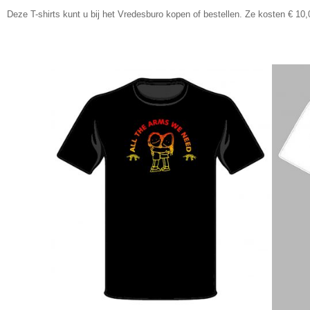
Deze T-shirts kunt u bij het Vredesburo kopen of bestellen. Ze kosten € 10,