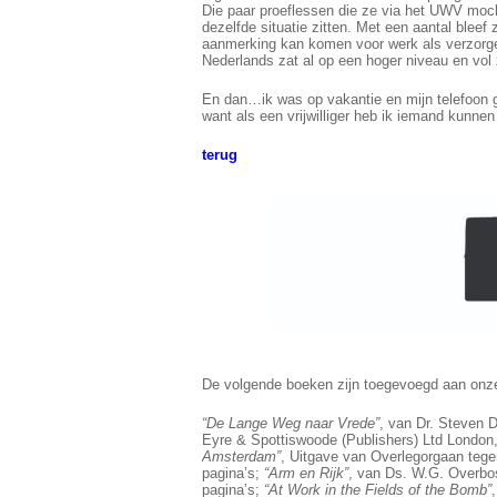
Die paar proeflessen die ze via het UWV moc
dezelfde situatie zitten. Met een aantal bleef 
aanmerking kan komen voor werk als verzorgen
Nederlands zat al op een hoger niveau en vol z
En dan…ik was op vakantie en mijn telefoon g
want als een vrijwilliger heb ik iemand kunnen
terug
De volgende boeken zijn toegevoegd aan onze
“De Lange Weg naar Vrede”
, van Dr. Steven 
Eyre & Spottiswoode (Publishers) Ltd London
Amsterdam”
, Uitgave van Overlegorgaan tege
pagina’s;
“Arm en Rijk”
, van Ds. W.G. Overbo
pagina’s;
“At Work in the Fields of the Bomb”