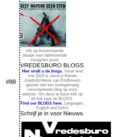
klik op bovenstaande
plaatje voor bijbehorende
instagram posts
VREDESBURO BLOGS
Hier vindt u de blogs.
Vanaf eind
mei 2019 is Jessica Bartels
(stadsdichteres van Eindhoven)
#88
gestart met een (onregelmatig
verschijnende) blog op onze
website. Om deze te lezen klik op
de link naar de BLOGS.
Find our BLOGS here.
Languages:
English and Dutch
Schrijf je in voor Nieuws.