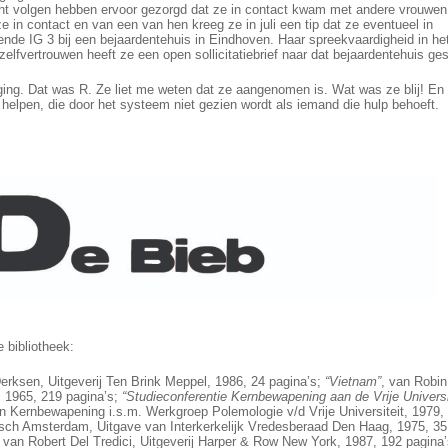
ht volgen hebben ervoor gezorgd dat ze in contact kwam met andere vrouwen 
ze in contact en van een van hen kreeg ze in juli een tip dat ze eventueel in
de IG 3 bij een bejaardentehuis in Eindhoven. Haar spreekvaardigheid in he
elfvertrouwen heeft ze een open sollicitatiebrief naar dat bejaardentehuis ges
ing. Dat was R. Ze liet me weten dat ze aangenomen is. Wat was ze blij! En 
 helpen, die door het systeem niet gezien wordt als iemand die hulp behoeft.
 bibliotheek:
Derksen, Uitgeverij Ten Brink Meppel, 1986, 24 pagina’s;
“Vietnam”
, van Robin
, 1965, 219 pagina’s;
“Studieconferentie Kernbewapening aan de Vrije Universi
n Kernbewapening i.s.m. Werkgroep Polemologie v/d Vrije Universiteit, 1979,
sch Amsterdam, Uitgave van Interkerkelijk Vredesberaad Den Haag, 1975, 35
, van Robert Del Tredici, Uitgeverij Harper & Row New York, 1987, 192 pagina’