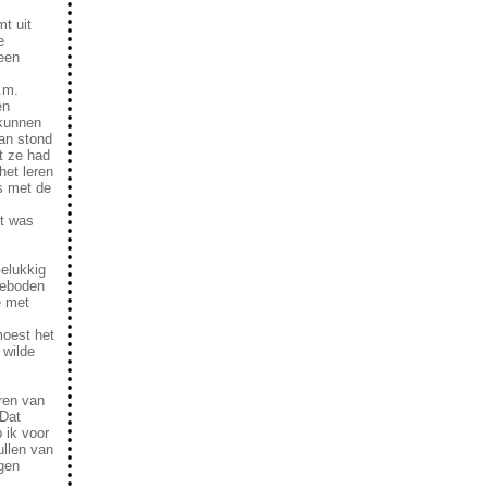
mt uit
e
 een
.m.
en
 kunnen
lan stond
t ze had
het leren
s met de
et was
elukkig
ngeboden
e met
moest het
 wilde
ren van
 Dat
 ik voor
ullen van
ogen