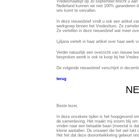
Vredesmaaltijd op 30 september.Mocht u aan ee
Nederland kunnen we niet 100% garanderen da
iets komt te vervallen.
In deze nieuwsbrief vindt u ook een artikel 
werkgroep binnen het Vredesburo. Ze zamelen 
Ze vertellen in deze nieuwsbrief wat meer ov
Ljiljana vertelt in haar artikel over haar wer
Verder natuurlijk een overzicht van nieuwe b
besproken wordt is ook te koop bij het Vrede
De volgende nieuwsbrief verschijnt in decemb
terug
NE
Beste lezer,
In deze onzekere tijden is het hoopgevend om
de samenleving. Het maakt mij enorm blij om
vinden naar een betaalde baan (meestal is dat
kleine aantallen. De vrouwen die het wel luk
Het feit dat deze doorontwikkeling gebeurt o