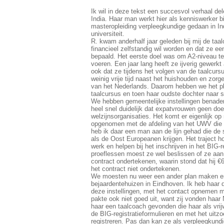
Ik wil in deze tekst een succesvol verhaal dele
India. Haar man werkt hier als kenniswerker b
masteropleiding verpleegkundige gedaan in In
universiteit.
R. kwam anderhalf jaar geleden bij mij de taa
financieel zelfstandig wil worden en dat ze 
bepaald. Het eerste doel was om A2-niveau t
voeren. Een jaar lang heeft ze ijverig gewerk
ook dat ze tijdens het volgen van de taalcur
weinig vrije tijd naast het huishouden en zorg
van het Nederlands. Daarom hebben we het pl
taalcursus en toen haar oudste dochter naar 
We hebben gemeentelijke instellingen benade
heel snel duidelijk dat expatvrouwen geen doe
welzijnsorganisaties. Het komt er eigenlijk o
opgenomen met de afdeling van het UWV die w
heb ik daar een man aan de lijn gehad die de s
als de Oost Europeanen krijgen. Het traject h
werk en helpen bij het inschrijven in het BIG-
proeflessen moest ze wel beslissen of ze aan
contract ondertekenen, waarin stond dat hij €6
het contract niet ondertekenen.
We moesten nu weer een ander plan maken en m
bejaardentehuizen in Eindhoven. Ik heb haar 
deze instellingen, met het contact opnemen m
pakte ook niet goed uit, want zij vonden haa
haar een taalcoach gevonden die haar als vrijw
de BIG-registratieformulieren en met het uit
registreren. Pas dan kan ze als verpleegkund