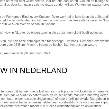
n activiteit deel willen nemen, laat het ons dan weten. Gezien de huidige sit
t alles door kan gaan zoals we graag zouden willen. We kunnen waarschuwen
van de Werkgroep Eindhoven~Kobane. Deze werkt al enkele jaren als zelfstand
geld in ter ondersteuning van een school voor minder-valide kinderen in Noor
er hun werk en over de school in Kobane.
k voor New in NL over de ondersteuning die ze aan een client heeft gegeven.
oeken, die aan onze catalogus zijn toegevoegd. Het boek “Demonen overwonne
sburo voor 15 Euro. Mocht u interesse hebben laat het ons dan weten.
er, met daarin de plannen voor 2021.
W IN NEDERLAND
 te horen dat het een mens lukt om zich te blijven ontwikkelen en om mee te
 te zien dat werkloze expatvrouwen op verschillende manieren hun weg weten 
 een baan onder hun opleidingsniveau) of naar vrijwilligerswerk. Dat gebeurt n
t om een nieuw begin te maken hebben een voorbeeldfunctie voor andere expa
nder coronatoestanden maakt hun succes wonderbaarlijker en opvallender.