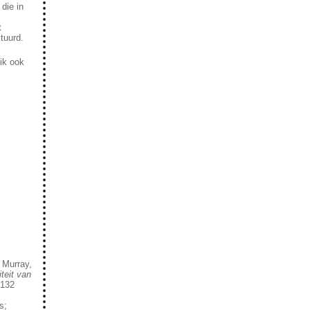
die in
t
tuurd.
ik ook
 Murray,
teit van
 132
s;