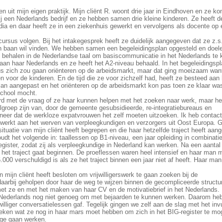
n uit mijn eigen praktijk. Mijn cliënt R. woont drie jaar in Eindhoven en ze ko
ij een Nederlands bedrijf en ze hebben samen drie kleine kinderen. Ze heeft d
dia en daar heeft ze in een ziekenhuis gewerkt en vervolgens als docente op
lcursus volgen. Bij het intakegesprek heeft ze duidelijk aangegeven dat ze z.s
een baan wil vinden. We hebben samen een begeleidingsplan opgesteld en doel
e behalen in de Nederlandse taal om basiscommunicatie in het Nederlands te
t aan haar Nederlands en ze heeft het A2-niveau behaald. In het begeleidingsp
sus zich zou gaan oriënteren op de arbeidsmarkt, maar dat ging moeizaam wan
en voor de kinderen. En de tijd die ze voor zichzelf had, heeft ze besteed aan 
an aangepast en het oriënteren op de arbeidsmarkt kon pas toen ze klaar wa
school mocht.
rd met de vraag of ze haar kunnen helpen met het zoeken naar werk, maar h
lgroep zijn van, door de gemeente gesubsidieerde, re-integratiebureaus en
p neer dat de werkloze expatvrouwen het zelf moeten uitzoeken. Ik heb contact
erkt aan het werven van verpleegkundigen en verzorgers uit Oost Europa. G
ituatie van mijn cliënt heeft begrepen en die haar hetzelfde traject heeft aa
oudt het volgende in: taallessen op B1-niveau, een jaar opleiding in combinati
register, zodat zij als verpleegkundige in Nederland kan werken. Na een aantal
 het traject gaat beginnen. De proeflessen waren heel intensief en haar man 
.000 verschuldigd is als ze het traject binnen een jaar niet af heeft. Haar man
ijn cliënt heeft besloten om vrijwilligerswerk te gaan zoeken bij de
daarbij geholpen door haar de weg te wijzen binnen de gecompliceerde structu
et ze en met het maken van haar CV en de motivatiebrief in het Nederlands.
r Nederlands nog niet genoeg om met bejaarden te kunnen werken. Daarom heb
illiger conversatielessen gaf. Tegelijk gingen we zelf aan de slag met het inv
zoeken wat ze nog in haar mars moet hebben om zich in het BIG-register te m
ige gaan werken.