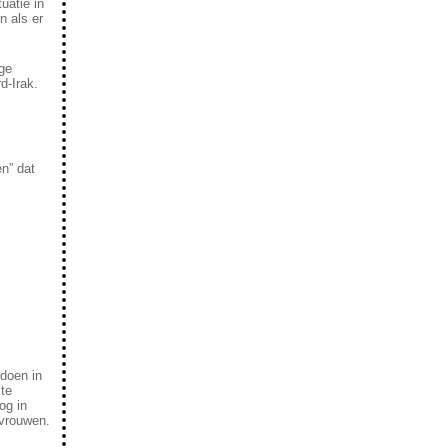
uatie in
 als er
ige
d-Irak.
n” dat
 doen in
te
og in
tvrouwen.