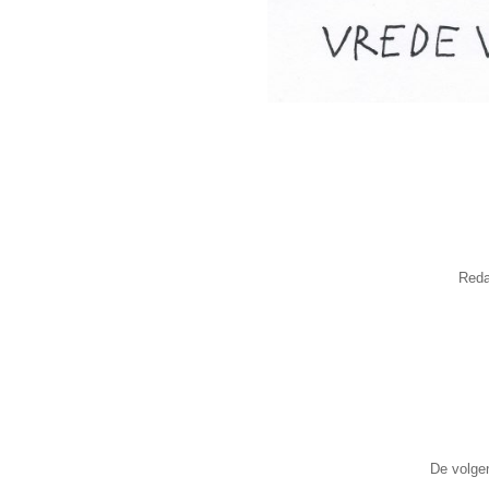
Reda
De volgen