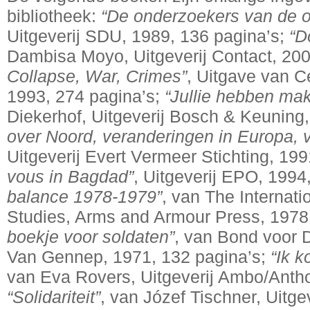
bibliotheek:
“De onderzoekers van de o
Uitgeverij SDU, 1989, 136 pagina’s;
“D
Dambisa Moyo, Uitgeverij Contact, 200
Collapse, War, Crimes”
, Uitgave van Ce
1993, 274 pagina’s;
“Jullie hebben mak
Diekerhof, Uitgeverij Bosch & Keuning
over Noord, veranderingen in Europa, v
Uitgeverij Evert Vermeer Stichting, 19
vous in Bagdad”
, Uitgeverij EPO, 1994
balance 1978-1979”
, van The Internatio
Studies, Arms and Armour Press, 1978
boekje voor soldaten”
, van Bond voor D
Van Gennep, 1971, 132 pagina’s;
“Ik k
van Eva Rovers, Uitgeverij Ambo/Antho
“Solidariteit”
, van Józef Tischner, Uitg