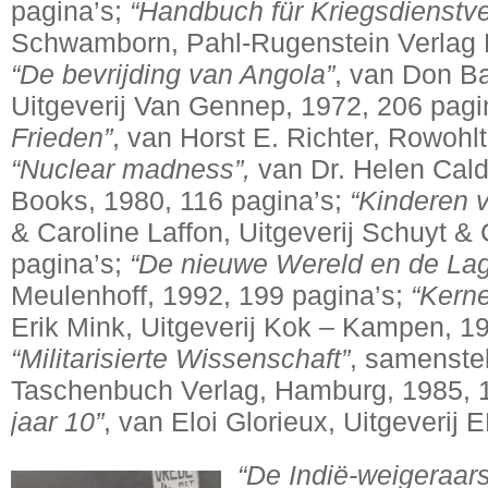
pagina’s;
“Handbuch für Kriegsdienstve
Schwamborn, Pahl-Rugenstein Verlag K
“De bevrijding van Angola”
, van Don Ba
Uitgeverij Van Gennep, 1972, 206 pagi
Frieden”
, van Horst E. Richter, Rowohl
“Nuclear madness”,
van Dr. Helen Caldi
Books, 1980, 116 pagina’s;
“Kinderen 
& Caroline Laffon, Uitgeverij Schuyt &
pagina’s;
“De nieuwe Wereld en de La
Meulenhoff, 1992, 199 pagina’s;
“Kerne
Erik Mink, Uitgeverij Kok – Kampen, 19
“Militarisierte Wissenschaft”
, samenste
Taschenbuch Verlag, Hamburg, 1985, 
jaar 10”
, van Eloi Glorieux, Uitgeverij
“De Indië-weigeraars