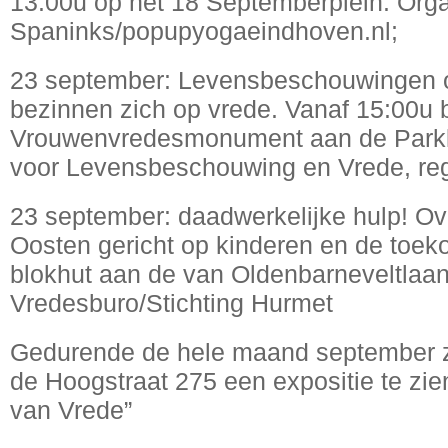
13:00u op het 18 Septemberplein. Orga
Spaninks/popupyogaeindhoven.nl;
23 september: Levensbeschouwingen o
bezinnen zich op vrede. Vanaf 15:00u b
Vrouwenvredesmonument aan de Parkla
voor Levensbeschouwing en Vrede, re
23 september: daadwerkelijke hulp! Ove
Oosten gericht op kinderen en de toeko
blokhut aan de van Oldenbarneveltlaan
Vredesburo/Stichting Hurmet
Gedurende de hele maand september za
de Hoogstraat 275 een expositie te zie
van Vrede”