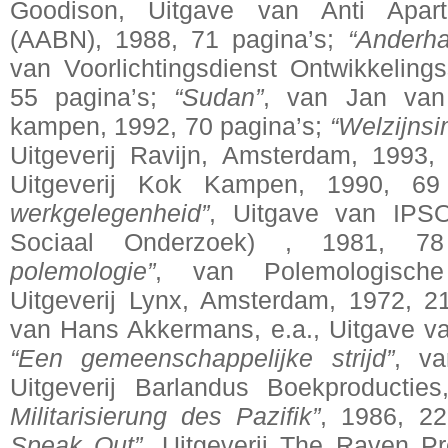
Goodison, Uitgave van Anti Apar
(AABN), 1988, 71 pagina’s;
“Anderha
van Voorlichtingsdienst Ontwikkelin
55 pagina’s;
“Sudan”
, van Jan van 
kampen, 1992, 70 pagina’s;
“Welzijnsi
Uitgeverij Ravijn, Amsterdam, 1993,
Uitgeverij Kok Kampen, 1990, 69
werkgelegenheid”
, Uitgave van IPSO 
Sociaal Onderzoek) , 1981, 78 
polemologie”
, van Polemologische
Uitgeverij Lynx, Amsterdam, 1972, 2
van Hans Akkermans, e.a., Uitgave va
“Een gemeenschappelijke strijd”
, v
Uitgeverij Barlandus Boekproductie
Militarisierung des Pazifik”
, 1986, 2
Speak Out”
, Uitgeverij The Raven P