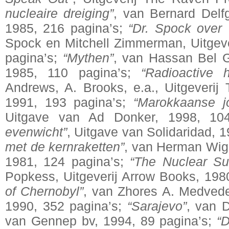
nucleaire dreiging”
, van Bernard Delf
1985, 216 pagina’s;
“Dr. Spock over
Spock en Mitchell Zimmerman, Uitgeve
pagina’s;
“Mythen”
, van Hassan Bel Gh
1985, 110 pagina’s;
“Radioactive 
Andrews, A. Brooks, e.a., Uitgeveri
1991, 193 pagina’s;
“Marokkaanse j
Uitgave van Ad Donker, 1998, 10
evenwicht”
, Uitgave van Solidaridad, 
met de kernraketten”
, van Herman Wig
1981, 124 pagina’s;
“The Nuclear Su
Popkess, Uitgeverij Arrow Books, 198
of Chernobyl”
, van Zhores A. Medvedev
1990, 352 pagina’s;
“Sarajevo”
, van 
van Gennep bv, 1994, 89 pagina’s;
“D