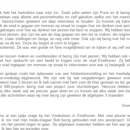
 heb het hartstikke naar mijn zin. Zoals jullie weten zijn Puck en ik bezi
edaan naar allerlei anti-pestmethodes en zelf gekeken welke ons het meest 
aar basisscholen geweest om daar interviews te houden. Zo kunnen wij kijke
k de stad in gegaan om mensen op straat te vragen hoe zei denken over pes
 gekregen over hoe wij denken het pesten het best te stoppen. Wij hebben be
over pesten, dus zijn we aan de slag gegaan om een les te maken, die origine
en, zoals stellingen en Jenga, en nog veel meer. Ook zijn wij bezig met het 
s na de les. Onze les begint al vorm te krijgen.
rbereid. Dit was een goede en fijne mogelijkheid om te kijken of wij zelf oo
an lessen maken en voorbereiden of bezig zijn met pesten. Wij hebben ook
met hun opdracht om een beeld te krijgen over de stad Eindhoven. Zij h
e stad ingegaan om mensen op straat te interviewen over wat zij belangrijk v
gen gedaan zoals het opbouwen van een fototentoonstelling en het meehelp
or-vrededag bijgewoond. We zijn ook bij wat vergaderingen geweest ove
eest naar 2 lessen en ik heb samen met hem voor de klas gestaan en les g
t 040-projects bezig met een project over vluchtelingen. Hiervoor hebben
ij elke week wat we precies gaan doen en zo komen we elke week een kle
er alle activiteiten waar wij mee bezig zijn geweest de afgelopen 3 maanden.
Groe
 al een tijdje stage bij het Vredesburo in Eindhoven. Met veel plezier e
b ik me met mijn mede-stagiair Bob bezig gehouden met ons pestproject. Uit
n om het pesten tegen te gaan. De afgelopen maanden hebben we hier aan g
. Ik ben hier eg tevreden over.