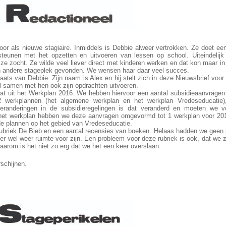
oor als nieuwe stagiaire. Inmiddels is Debbie alweer vertrokken. Ze doet een
eunen met het opzetten en uitvoeren van lessen op school. Uiteindelijk
e ze zocht. Ze wilde veel liever direct met kinderen werken en dat kon maar i
n andere stageplek gevonden. We wensen haar daar veel succes.
aats van Debbie. Zijn naam is Alex en hij stelt zich in deze Nieuwsbrief voor.
l samen met hen ook zijn opdrachten uitvoeren.
at uit het Werkplan 2016. We hebben hiervoor een aantal subsidieaanvragen 
 werkplannen (het algemene werkplan en het werkplan Vredeseducatie),
eranderingen in de subsidieregelingen is dat veranderd en moeten we v
het werkplan hebben we deze aanvragen omgevormd tot 1 werkplan voor 201
 de plannen op het gebied van Vredeseducatie.
 rubriek De Bieb en een aantal recensies van boeken. Helaas hadden we geen 
er wel weer ruimte voor zijn. Een probleem voor deze rubriek is ook, dat we z
arom is het niet zo erg dat we het een keer overslaan.
schijnen.