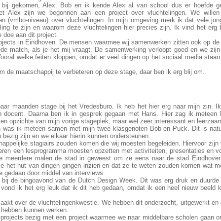
air bij gekomen, Alex. Bob en ik kende Alex al van school dus er hoefde 
Alex zijn we begonnen aan een project over vluchtelingen. We willen 
en (vmbo-niveau) over vluchtelingen. In mijn omgeving merk ik dat vele jon
ng te zijn en waarom deze vluchtelingen hier precies zijn. Ik vind het erg b
 doe aan dit project.
ojects in Eindhoven. De mensen waarmee wij samenwerken zitten ook op de 
de match, als je het mij vraagt. De samenwerking verloopt goed en we zijn 
ooral welke feiten kloppen, omdat er veel dingen op het sociaal media staan
om de maatschappij te verbeteren op deze stage, daar ben ik erg blij om.
aar maanden stage bij het Vredesburo. Ik heb het hier erg naar mijn zin. Ik
n docent. Daarna ben ik in gesprek gegaan met Hans. Hier zag ik meteen
ten opzichte van mijn vorige stageplek, maar wel zeer interessant en leerzaa
n was ik meteen samen met mijn twee klasgenoten Bob en Puck. Dit is natuu
bezig zijn en we elkaar hierin kunnen ondersteunen.
happelijke stagiairs zouden komen die wij moesten begeleiden. Hiervoor zijn 
ren een lesprogramma moesten opzetten met activiteiten, presentaties en vo
 we meerdere malen de stad in geweest om ze eens naar de stad Eindhoven
ze het nut van dingen gingen inzien en dat ze te weten zouden komen wat 
ze gedaan door middel van interviews.
 bij de bingoavond van de Dutch Design Week. Dit was erg druk en duurde
vond ik het erg leuk dat ik dit heb gedaan, omdat ik een heel nieuw beeld 
akt over de vluchtelingenkwestie. We hebben dit onderzocht, uitgewerkt en 
n hebben kunnen werken.
projects bezig met een project waarmee we naar middelbare scholen gaan o