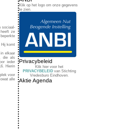
Klik op het logo om onze gegevens
te zien.
 sociaal-
 heeft ze
n beperkte
 Hij komt
in elkaar
 die als
Privacybeleid
oor ieder
6. Hierin
Klik hier voor het
PRIVACYBELEID
van Stichting
plek voor
Vredesburo Eindhoven.
owat alle
Aktie Agenda