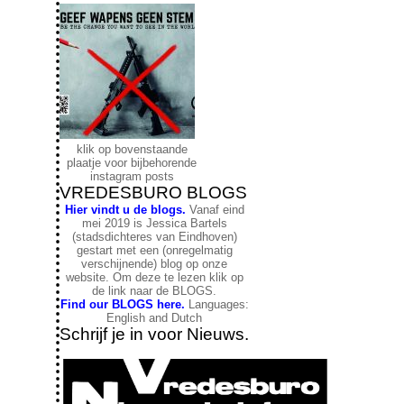
klik op bovenstaande
plaatje voor bijbehorende
instagram posts
VREDESBURO BLOGS
Hier vindt u de blogs.
Vanaf eind
mei 2019 is Jessica Bartels
(stadsdichteres van Eindhoven)
gestart met een (onregelmatig
verschijnende) blog op onze
website. Om deze te lezen klik op
de link naar de BLOGS.
Find our BLOGS here.
Languages:
English and Dutch
Schrijf je in voor Nieuws.