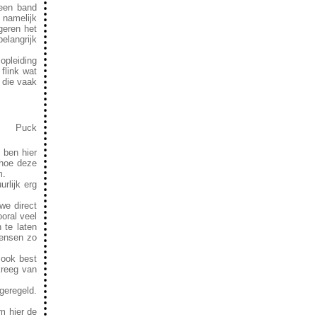
geen band
namelijk
geren het
elangrijk
opleiding
flink wat
 die vaak
Puck
 ben hier
 hoe deze
m.
rlijk erg
we direct
oral veel
 te laten
mensen zo
 ook best
kreeg van
geregeld.
m hier de