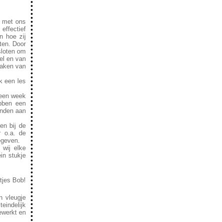
g met ons
effectief
n hoe zij
ten. Door
sloten om
el en van
maken van
k een les
 een week
ebben een
inden aan
en bij de
r o.a. de
egeven.
 wij elke
in stukje
tjes Bob!
n vleugje
eindelijk
ewerkt en