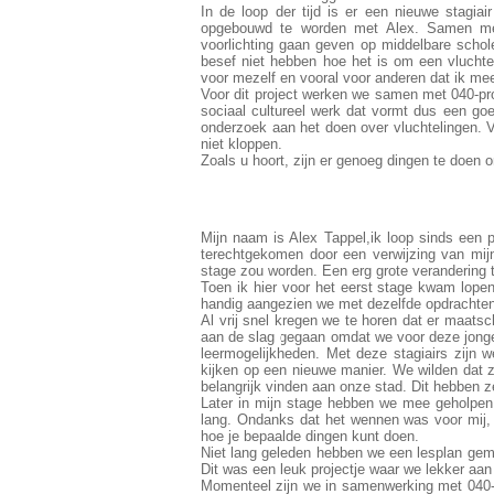
In de loop der tijd is er een nieuwe stagi
opgebouwd te worden met Alex. Samen met 
voorlichting gaan geven op middelbare schol
besef niet hebben hoe het is om een vluchteli
voor mezelf en vooral voor anderen dat ik mee
Voor dit project werken we samen met 040-pr
sociaal cultureel werk dat vormt dus een goe
onderzoek aan het doen over vluchtelingen. V
niet kloppen.
Zoals u hoort, zijn er genoeg dingen te doen 
Mijn naam is Alex Tappel,ik loop sinds een p
terechtgekomen door een verwijzing van mij
stage zou worden. Een erg grote verandering 
Toen ik hier voor het eerst stage kwam lope
handig aangezien we met dezelfde opdrachten 
Al vrij snel kregen we te horen dat er maatsc
aan de slag gegaan omdat we voor deze jonge
leermogelijkheden. Met deze stagiairs zijn
kijken op een nieuwe manier. We wilden dat 
belangrijk vinden aan onze stad. Dit hebben 
Later in mijn stage hebben we mee geholpen
lang. Ondanks dat het wennen was voor mij, 
hoe je bepaalde dingen kunt doen.
Niet lang geleden hebben we een lesplan gema
Dit was een leuk projectje waar we lekker aa
Momenteel zijn we in samenwerking met 040-