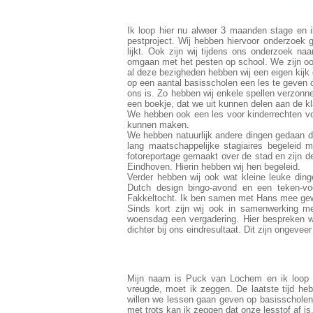
Ik loop hier nu alweer 3 maanden stage en ik
pestproject. Wij hebben hiervoor onderzoek g
lijkt. Ook zijn wij tijdens ons onderzoek n
omgaan met het pesten op school. We zijn oo
al deze bezigheden hebben wij een eigen kijk
op een aantal basisscholen een les te geven 
ons is. Zo hebben wij enkele spellen verzonn
een boekje, dat we uit kunnen delen aan de kla
We hebben ook een les voor kinderrechten voo
kunnen maken.
We hebben natuurlijk andere dingen gedaan d
lang maatschappelijke stagiaires begeleid 
fotoreportage gemaakt over de stad en zijn d
Eindhoven. Hierin hebben wij hen begeleid.
Verder hebben wij ook wat kleine leuke din
Dutch design bingo-avond en een teken-vo
Fakkeltocht. Ik ben samen met Hans mee gew
Sinds kort zijn wij ook in samenwerking me
woensdag een vergadering. Hier bespreken w
dichter bij ons eindresultaat. Dit zijn ongeve
Mijn naam is Puck van Lochem en ik loop nu
vreugde, moet ik zeggen. De laatste tijd he
willen we lessen gaan geven op basisschole
met trots kan ik zeggen dat onze lesstof af is