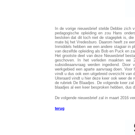
In de vorige nieuwsbrief stelde Debbie zich v
pedagogische opleiding en zou Hans onderst
besloten dat dit toch niet de stageplek is, di
mate bij het Vredesburo. Daarom heeft ze ee
Inmiddels hebben we een andere stagiair in pl
van dezelfde opleiding als Bob en Puck en za
Het grootste deel van deze Nieuwsbrief besta
geschoven. In het verleden maakten we 2
subsidieaanvraag werden ingediend. Door v
werkgebied een aparte aanvraag doen. Voor 
vindt u dus ook een uitgebreid overzicht van
Uiteraard vindt u hier deze keer ook weer de
de rubriek De Blaadjes. De volgende keer zal 
blaadjes al een keer besproken hebben, dus da
De volgende nieuwsbrief zal in maart 2016 ver
terug