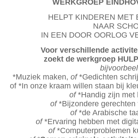
WERKGROEP EINDHO
HELPT KINDEREN MET 
NAAR SCH
IN EEN DOOR OORLOG 
Voor verschillende activit
zoekt de werkgroep HULP
bijvoorbee
*Muziek maken,
of
*Gedichten schri
of *In onze kraam willen staan bij k
of
*Handig zijn met 
of
*Bijzondere gerechten 
of
*de Arabische ta
of
*Ervaring hebben met digit
of
*Computerproblemen k