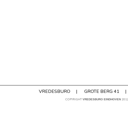
VREDESBURO
|
GROTE BERG 41
|
COPYRIGHT
201
VREDESBURO EINDHOVEN