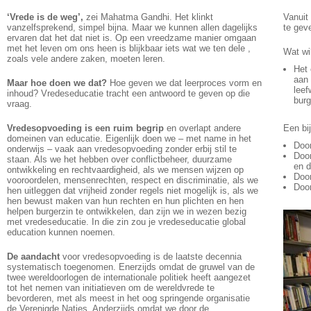
‘Vrede is de weg’
,
zei Mahatma Gandhi. Het klinkt
Vanuit
vanzelfsprekend, simpel bijna. Maar we kunnen allen dagelijks
te gev
ervaren dat het dat niet is. Op een vreedzame manier omgaan
met het leven om ons heen is blijkbaar iets wat we ten dele ,
Wat wi
zoals vele andere zaken, moeten leren.
Het 
aan 
Maar hoe doen we dat?
Hoe geven we dat leerproces vorm en
leef
inhoud? Vredeseducatie tracht een antwoord te geven op die
burg
vraag.
Vredesopvoeding is een ruim begrip
en overlapt andere
Een bi
domeinen van educatie. Eigenlijk doen we – met name in het
Door
onderwijs – vaak aan vredesopvoeding zonder erbij stil te
Doo
staan. Als we het hebben over conflictbeheer, duurzame
en d
ontwikkeling en rechtvaardigheid, als we mensen wijzen op
Door
vooroordelen, mensenrechten, respect en discriminatie, als we
Door
hen uitleggen dat vrijheid zonder regels niet mogelijk is, als we
hen bewust maken van hun rechten en hun plichten en hen
helpen burgerzin te ontwikkelen, dan zijn we in wezen bezig
met vredeseducatie. In die zin zou je vredeseducatie global
education kunnen noemen.
De aandacht
voor vredesopvoeding is de laatste decennia
systematisch toegenomen. Enerzijds omdat de gruwel van de
twee wereldoorlogen de internationale politiek heeft aangezet
tot het nemen van initiatieven om de wereldvrede te
bevorderen, met als meest in het oog springende organisatie
de Verenigde Naties. Anderzijds omdat we door de