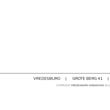
VREDESBURO
|
GROTE BERG 41
|
COPYRIGHT
201
VREDESBURO EINDHOVEN