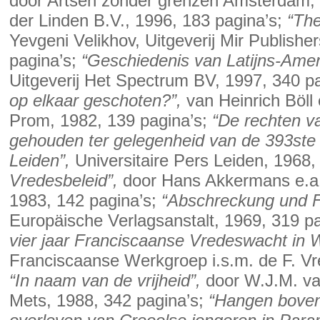
door Artsen zonder grenzen Amsterdam, 
der Linden B.V., 1996, 183 pagina’s;
“The
Yevgeni Velikhov, Uitgeverij Mir Publish
pagina’s;
“Geschiedenis van Latijns-Amer
Uitgeverij Het Spectrum BV, 1997, 340 p
op elkaar geschoten?”,
van Heinrich Böll 
Prom, 1982, 139 pagina’s;
“De rechten v
gehouden ter gelegenheid van de 393ste 
Leiden”,
Universitaire Pers Leiden, 1968,
Vredesbeleid”,
door Hans Akkermans e.a.
1983, 142 pagina’s;
“Abschreckung und F
Europäische Verlagsanstalt, 1969, 319 p
vier jaar Franciscaanse Vredeswacht in 
Franciscaanse Werkgroep i.s.m. de F. Vr
“In naam van de vrijheid”,
door W.J.M. va
Mets, 1988, 342 pagina’s;
“Hangen boven