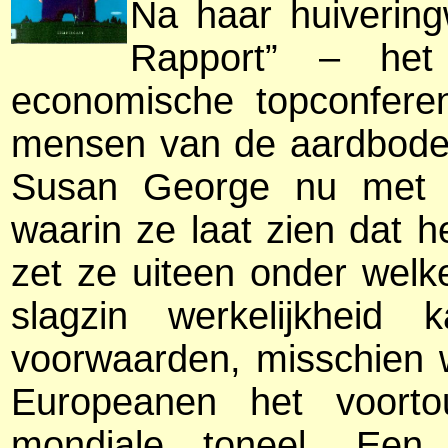
Na haar huiverin
Rapport” – het
economische topconferen
mensen van de aardbodem
Susan George nu met e
waarin ze laat zien dat h
zet ze uiteen onder wel
slagzin werkelijkhei
voorwaarden, misschien we
Europeanen het voor
mondiale toneel. Een 