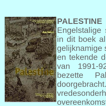
PALESTINE
Engelstalige
in dit boek a
gelijknamige 
en tekende de
van 1991-
bezette Pa
doorgebracht
vredesonde
overeenkomst