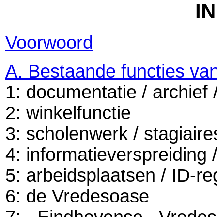
I
Voorwoord
A. Bestaande functies va
1: documentatie / archief 
2: winkelfunctie
3: scholenwerk / stagiaire
4: informatieverspreiding /
5: arbeidsplaatsen / ID-re
6: de Vredesoase
7: Eindhovense Vrede