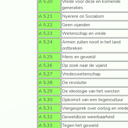
A 5.20
Vrede voor deze en komende
generaties
A 5.21
Nyerere on Socialism
A 5.22
Geen vijanden
A 5.23
Wetenschap en vrede
A 5.24
Armen zullen nooit in het land
ontbreken
A 5.25
Mens en geweld
A 5.26
Op zoek naar de vijand
A 5.27
Vredeswetenschap
A 5.28
De revolutie
A 5.29
De ideologie van het westen
A 5.30
Opkomst van een tegencultuur
A 5.31
Viergesprek over oorlog en vred
A 5.32
Geweldloze weerbaarheid
A 5.33
Tegen het geweld