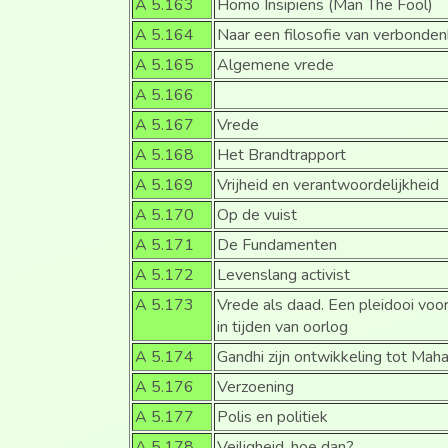
A 5.163
Homo Insipiens (Man The Fool)
A 5.164
Naar een filosofie van verbonde
A 5.165
Algemene vrede
A 5.166
A 5.167
Vrede
A 5.168
Het Brandtrapport
A 5.169
Vrijheid en verantwoordelijkheid
A 5.170
Op de vuist
A 5.171
De Fundamenten
A 5.172
Levenslang activist
A 5.173
Vrede als daad. Een pleidooi voo
in tijden van oorlog
A 5.174
Gandhi zijn ontwikkeling tot Ma
A 5.176
Verzoening
A 5.177
Polis en politiek
A 5.178
Veiligheid, hoe dan?