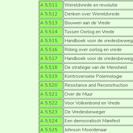
A 5.511
Wereldvrede en revolutie
A 5.512
Denken over Wereldvrede
A 5.513
Bouwen aan de Vrede
A 5.514
Tussen Oorlog en Vrede
A 5.515
Handboek voor de vredesbeweg
A 5.516
Röling over oorlog en vrede
A 5.517
Handboek voor de vredesbeweg
A 5.518
De strategie van de Mensheid
A 5.519
Kontroversiele Polemologie
A 5.520
Resistance and Reconstruction
A 5.521
Over de Muur
A 5.522
Voor Volkenbond en Vrede
A 5.523
De Vredesbeweger
A 5.524
Een democratisch Manifest
A 5.525
Johnson Moordenaar