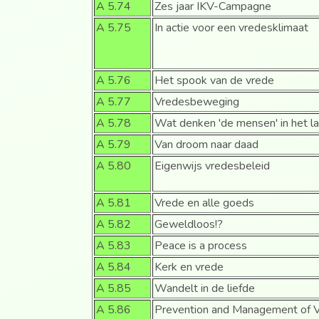
A 5.74
Zes jaar IKV-Campagne
A 5.75
In actie voor een vredesklimaat
A 5.76
Het spook van de vrede
A 5.77
Vredesbeweging
A 5.78
Wat denken 'de mensen' in het l
A 5.79
Van droom naar daad
A 5.80
Eigenwijs vredesbeleid
A 5.81
Vrede en alle goeds
A 5.82
Geweldloos!?
A 5.83
Peace is a process
A 5.84
Kerk en vrede
A 5.85
Wandelt in de liefde
A 5.86
Prevention and Management of V