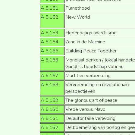
A 5.151
Planethood
A 5.152
New World
A 5.153
Hedendaags anarchisme
A 5.154
Zand in de Machine
A 5.155
Building Peace Together
A 5.156
Mondiaal denken / lokaal handel
Gandhi's boodschap voor nu.
A 5.157
Macht en verbeelding
A 5.158
Vervreemding en revolutionaire
perspectieven
A 5.159
The glorious art of peace
A 5.160
Vrede versus Navo
A 5.161
De autoritaire verleiding
A 5.162
De boemerang van oorlog en ge