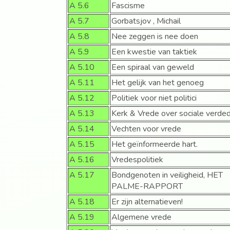
A 5.6
Fascisme
A 5.7
Gorbatsjov , Michail
A 5.8
Nee zeggen is nee doen
A 5.9
Een kwestie van taktiek
A 5.10
Een spiraal van geweld
A 5.11
Het gelijk van het genoeg
A 5.12
Politiek voor niet politici
A 5.13
Kerk & Vrede over sociale verde
A 5.14
Vechten voor vrede
A 5.15
Het geïnformeerde hart.
A 5.16
Vredespolitiek
A 5.17
Bondgenoten in veiligheid, HET
PALME-RAPPORT
A 5.18
Er zijn alternatieven!
A 5.19
Algemene vrede