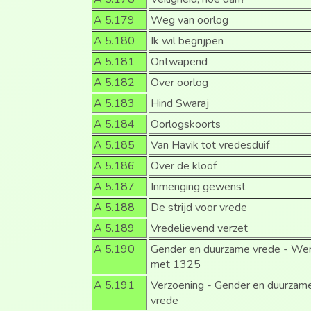
A 5.179
Weg van oorlog
A 5.180
Ik wil begrijpen
A 5.181
Ontwapend
A 5.182
Over oorlog
A 5.183
Hind Swaraj
A 5.184
Oorlogskoorts
A 5.185
Van Havik tot vredesduif
A 5.186
Over de kloof
A 5.187
Inmenging gewenst
A 5.188
De strijd voor vrede
A 5.189
Vredelievend verzet
A 5.190
Gender en duurzame vrede - We
met 1325
A 5.191
Verzoening - Gender en duurzam
vrede