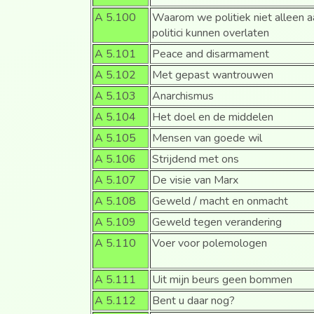
A 5.100
Waarom we politiek niet alleen a
politici kunnen overlaten
A 5.101
Peace and disarmament
A 5.102
Met gepast wantrouwen
A 5.103
Anarchismus
A 5.104
Het doel en de middelen
A 5.105
Mensen van goede wil
A 5.106
Strijdend met ons
A 5.107
De visie van Marx
A 5.108
Geweld / macht en onmacht
A 5.109
Geweld tegen verandering
A 5.110
Voer voor polemologen
A 5.111
Uit mijn beurs geen bommen
A 5.112
Bent u daar nog?