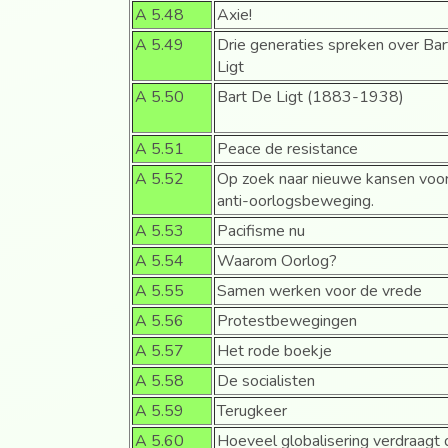
A 5.48
Axie!
A 5.49
Drie generaties spreken over Bar
Ligt
A 5.50
Bart De Ligt (1883-1938)
A 5.51
Peace de resistance
A 5.52
Op zoek naar nieuwe kansen voo
anti-oorlogsbeweging.
A 5.53
Pacifisme nu
A 5.54
Waarom Oorlog?
A 5.55
Samen werken voor de vrede
A 5.56
Protestbewegingen
A 5.57
Het rode boekje
A 5.58
De socialisten
A 5.59
Terugkeer
A 5.60
Hoeveel globalisering verdraagt 