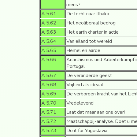
mens?
A 5.61
De tocht naar Ithaka
A 5.62
Het neoliberaal bedrog
A 5.63
Het earth charter in actie
A 5.64
Van eiland tot wereld
A 5.65
Hemel en aarde
A 5.66
Anarchismus und Arbeiterkampf i
Portugal
A 5.67
De veranderde geest
A 5.68
Vrijheid als ideaal
A 5.69
De verborgen kracht van het Lich
A 5.70
Vredelevend
A 5.71
Laat dat maar aan ons over!
A 5.72
Maatschappij-analyse. Doet u m
A 5.73
Do it for Yugoslavia