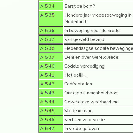
A 5.34
Barst de bom?
A 5.35
Honderd jaar vredesbeweging in
Nederland.
A 5.36
In beweging voor de vrede
A 5.37
Van geweld bevrijd
A 5.38
Hedendaagse sociale beweginge
A 5.39
Denken over wereldvrede
A 5.40
Sociale verdediging
A 5.41
Het gelijk...
A 5.42
Confrontation
A 5.43
Our global neighbourhood
A 5.44
Geweldloze weerbaarheid
A 5.45
Vrede in aktie
A 5.46
Vechten voor vrede
A 5.47
In vrede geloven