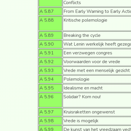
Conflicts
A 5.87
From Early Warning to Early Act
A 5.88
Kritische polemologie
A 5.89
Breaking the cycle
A 5.90
Wat Lenin werkelijk heeft geze
A 5.91
Een verzwegen congres
A 5.92
Voorwaarden voor de vrede
A 5.93
Vrede met een menselijk gezicht
A 5.94
Polemologie
A 5.95
Idealisme en macht
A 5.96
Solidair? Kom nou!
A 5.97
Kruisraketten ongewenst
A 5.98
Vrede is mogelijk
A 5.99
De kunst van het vreedzaam vec