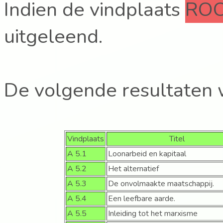
Indien de vindplaats
RO
uitgeleend.
De volgende resultaten
Vindplaats
Titel
A 5.1
Loonarbeid en kapitaal
A 5.2
Het alternatief
A 5.3
De onvolmaakte maatschappij.
A 5.4
Een leefbare aarde.
A 5.5
Inleiding tot het marxisme