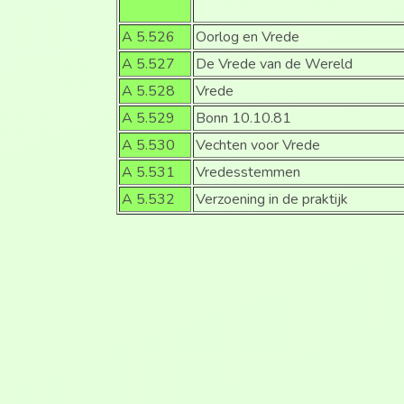
A 5.526
Oorlog en Vrede
A 5.527
De Vrede van de Wereld
A 5.528
Vrede
A 5.529
Bonn 10.10.81
A 5.530
Vechten voor Vrede
A 5.531
Vredesstemmen
A 5.532
Verzoening in de praktijk