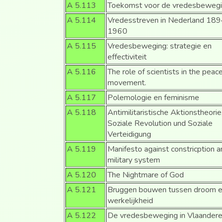
A 5.113
Toekomst voor de vredesbewegi
A 5.114
Vredesstreven in Nederland 189
1960
A 5.115
Vredesbeweging: strategie en
effectiviteit
A 5.116
The role of scientists in the peac
movement.
A 5.117
Polemologie en feminisme
A 5.118
Antimilitaristische Aktionstheorie
Soziale Revolution und Soziale
Verteidigung
A 5.119
Manifesto against constricption a
military system
A 5.120
The Nightmare of God
A 5.121
Bruggen bouwen tussen droom 
werkelijkheid
A 5.122
De vredesbeweging in Vlaander