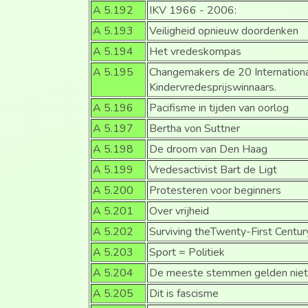
A 5.192
IKV 1966 - 2006:
A 5.193
Veiligheid opnieuw doordenken
A 5.194
Het vredeskompas
A 5.195
Changemakers de 20 Internation
Kindervredesprijswinnaars.
A 5.196
Pacifisme in tijden van oorlog
A 5.197
Bertha von Suttner
A 5.198
De droom van Den Haag
A 5.199
Vredesactivist Bart de Ligt
A 5.200
Protesteren voor beginners
A 5.201
Over vrijheid
A 5.202
Surviving theTwenty-First Centu
A 5.203
Sport = Politiek
A 5.204
De meeste stemmen gelden nie
A 5.205
Dit is fascisme