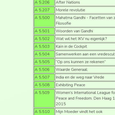
A 5.206
After Nations
A 5.207
Morele revolutie
A 5.500
Mahatma Gandhi - Facetten van z
Filosofie
A 5.501
Woorden van Gandhi
A 5.502
Wat wil het IKV nu eigenlijk?
A 5.503
Kaïn in de Cockpit
A 5.504
Samenwerken aan een vredescul
A 5.505
“Op ons kunnen ze rekenen”
A 5.506
Waarde Generaal:
A 5.507
India en de weg naar Vrede
A 5.508
Exhibiting Peace
A 5.509
Women’s International League fo
Peace and Freedom. Den Haag 
2015
A 5.510
Mijn Moeder vindt het ook