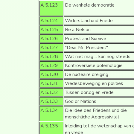
A 5.123
De wankele democratie
A 5.124
Widerstand und Friede
A 5.125
Be a Nelson
A 5.126
Protest and Survive
A 5.127
"Dear Mr. President"
A 5.128
Wat niet mag ... kan nog steeds
A 5.129
Kontroversiële polemologie
A 5.130
De nucleaire dreiging
A 5.131
Vredesbeweging en politiek
A 5.132
Tussen oorlog en vrede
A 5.133
God or Nations
A 5.134
Die Idee des Friedens und die
menschliche Aggressivität
A 5.135
Inleiding tot de wetenschap van 
en vrede