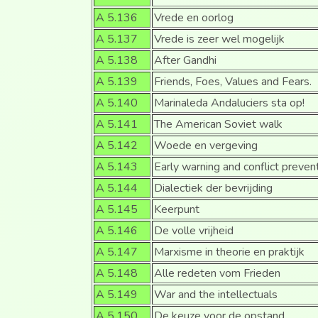
A 5.136
Vrede en oorlog
A 5.137
Vrede is zeer wel mogelijk
A 5.138
After Gandhi
A 5.139
Friends, Foes, Values and Fears.
A 5.140
Marinaleda Andaluciers sta op!
A 5.141
The American Soviet walk
A 5.142
Woede en vergeving
A 5.143
Early warning and conflict preven
A 5.144
Dialectiek der bevrijding
A 5.145
Keerpunt
A 5.146
De volle vrijheid
A 5.147
Marxisme in theorie en praktijk
A 5.148
Alle redeten vom Frieden
A 5.149
War and the intellectuals
A 5.150
De keuze voor de opstand